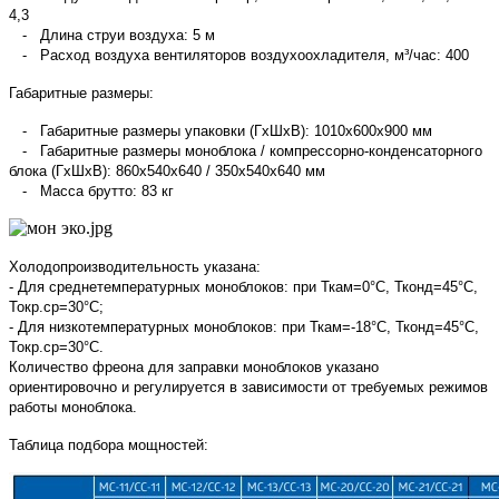
4,3
- Длина струи воздуха: 5 м
- Расход воздуха вентиляторов воздухоохладителя, м³/час: 400
Габаритные размеры:
- Габаритные размеры упаковки (ГхШхВ): 1010х600х900 мм
- Габаритные размеры моноблока / компрессорно-конденсаторного
блока (ГхШхВ): 860х540х640 / 350х540х640 мм
- Масса брутто: 83 кг
Холодопроизводительность указана:
- Для среднетемпературных моноблоков: при Ткам=0°С, Тконд=45°С,
Токр.ср=30°С;
- Для низкотемпературных моноблоков: при Ткам=-18°С, Тконд=45°С,
Токр.ср=30°С.
Количество фреона для заправки моноблоков указано
ориентировочно и регулируется в зависимости от требуемых режимов
работы моноблока.
Таблица подбора мощностей: