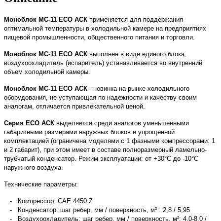
Моноблок МС-11 ECO АСК
применяется для поддержания
оптимальной температуры в холодильной камере на предприятиях
пищевой промышленности, общественного питания и торговли.
Моноблок МС-11 ECO АСК
выполнен в виде единого блока,
воздухоохладитель (испаритель) устанавливается во внутренний
объем холодильной камеры.
Моноблок МС-11 ECO АСК
- новинка на рынке холодильного
оборудования, не уступающая по надежности и качеству своим
аналогам, отличается привлекательной ценой.
Серия ECO АСК
выделяется среди аналогов уменьшенными
габаритными размерами наружных блоков и упрощенной
комплектацией (ограничена моделями с 1 фазными компрессорами: 1
и 2 габарит), при этом имеет в составе полноразмерный ламельно-
трубчатый конденсатор.
Режим эксплуатации: от +30°С до -10°С
наружного воздуха.
Технические параметры:
- Компрессор: СAE 4450 Z
- Конденсатор: шаг ребер, мм / поверхность, м² : 2,8 / 5,95
- Воздухоохладитель: шаг ребер, мм / поверхность, м²: 4,0-8,0 /