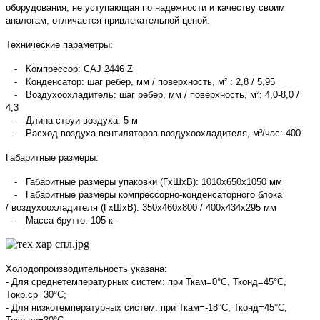
оборудования, не уступающая по надежности и качеству своим
аналогам, отличается привлекательной ценой.
Технические параметры:
- Компрессор: CAJ 2446 Z
- Конденсатор: шаг ребер, мм / поверхность, м² : 2,8 / 5,95
- Воздухоохладитель: шаг ребер, мм / поверхность, м²: 4,0-8,0 /
4,3
- Длина струи воздуха: 5 м
- Расход воздуха вентиляторов воздухоохладителя, м³/час: 400
Габаритные размеры:
- Габаритные размеры упаковки (ГхШхВ): 1010х650х1050 мм
- Габаритные размеры компрессорно-конденсаторного блока
/ воздухоохладителя (ГхШхВ): 350х460х800 / 400х434х295 мм
- Масса брутто: 105 кг
Холодопроизводительность указана:
- Для среднетемпературных систем: при Ткам=0°С, Тконд=45°С,
Токр.ср=30°С;
- Для низкотемпературных систем: при Ткам=-18°С, Тконд=45°С,