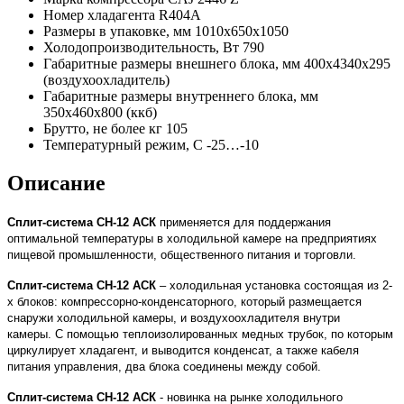
Номер хладагента
R404A
Размеры в упаковке, мм
1010х650х1050
Холодопроизводительность, Вт
790
Габаритные размеры внешнего блока, мм
400х4340х295
(воздухоохладитель)
Габаритные размеры внутреннего блока, мм
350х460х800 (ккб)
Брутто, не более кг
105
Температурный режим, С
-25…-10
Описание
Сплит-система СН-12 АСК
применяется для поддержания
оптимальной температуры в холодильной камере на предприятиях
пищевой промышленности, общественного питания и торговли.
Сплит-система СН-12 АСК
– холодильная установка состоящая из 2-
х блоков: компрессорно-конденсаторного, который размещается
снаружи холодильной камеры, и воздухоохладителя внутри
камеры.
С помощью теплоизолированных медных трубок, по которым
циркулирует хладагент, и выводится конденсат, а также кабеля
питания управления, два блока соединены между собой.
Сплит-система СН-12 АСК
- новинка на рынке холодильного