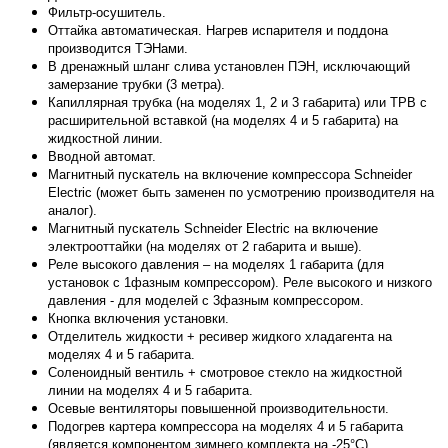
Фильтр-осушитель.
Оттайка автоматическая. Нагрев испарителя и поддона
производится ТЭНами.
В дренажный шланг слива установлен ПЭН, исключающий
замерзание трубки (3 метра).
Капиллярная трубка (на моделях 1, 2 и 3 габарита) или ТРВ с
расширительной вставкой (на моделях 4 и 5 габарита) на
жидкостной линии.
Вводной автомат.
Магнитный пускатель на включение компрессора Schneider
Electric (может быть заменен по усмотрению производителя на
аналог).
Магнитный пускатель Schneider Electric на включение
электрооттайки (на моделях от 2 габарита и выше).
Реле высокого давления – на моделях 1 габарита (для
установок с 1фазным компрессором). Реле высокого и низкого
давления - для моделей с 3фазным компрессором.
Кнопка включения установки.
Отделитель жидкости + ресивер жидкого хладагента на
моделях 4 и 5 габарита.
Соленоидный вентиль + смотровое стекло на жидкостной
линии на моделях 4 и 5 габарита.
Осевые вентиляторы повышенной производительности.
Подогрев картера компрессора на моделях 4 и 5 габарита
(является компонентом зимнего комплекта на -25°С).