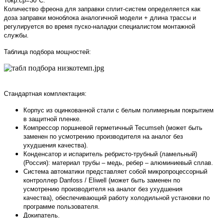
Токр.ср=30°С.
Количество фреона для заправки сплит-систем определяется как
доза заправки моноблока аналогичной модели + длина трассы и
регулируется во время пуско-наладки специалистом монтажной
службы.
Таблица подбора мощностей:
Стандартная комплектация:
Корпус из оцинкованной стали с белым полимерным покрытием
в защитной пленке.
Компрессор поршневой герметичный Tecumseh (может быть
заменен по усмотрению производителя на аналог без
ухудшения качества).
Конденсатор и испаритель ребристо-трубный (ламельный)
(Россия): материал трубы – медь, ребер – алюминиевый сплав.
Система автоматики представляет собой микропроцессорный
контроллер Danfoss / Eliwell (может быть заменен по
усмотрению производителя на аналог без ухудшения
качества), обеспечивающий работу холодильной установки по
программе пользователя.
Докипатель.