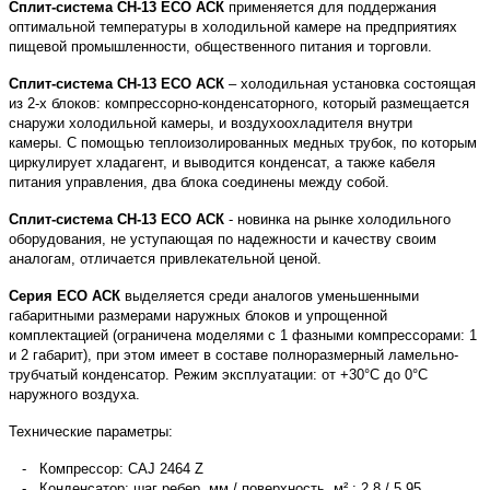
Сплит-система СН-13 ECO АСК
применяется для поддержания
оптимальной температуры в холодильной камере на предприятиях
пищевой промышленности, общественного питания и торговли.
Сплит-система СН-13 ECO АСК
– холодильная установка состоящая
из 2-х блоков: компрессорно-конденсаторного, который размещается
снаружи холодильной камеры, и воздухоохладителя внутри
камеры.
С помощью теплоизолированных медных трубок, по которым
циркулирует хладагент, и выводится конденсат, а также кабеля
питания управления, два блока соединены между собой.
Сплит-система СН-13 ECO АСК
- новинка на рынке холодильного
оборудования, не уступающая по надежности и качеству своим
аналогам, отличается привлекательной ценой.
Серия ECO АСК
выделяется среди аналогов уменьшенными
габаритными размерами наружных блоков и упрощенной
комплектацией (ограничена моделями с 1 фазными компрессорами: 1
и 2 габарит), при этом имеет в составе полноразмерный ламельно-
трубчатый конденсатор.
Режим эксплуатации: от +30°С до 0°С
наружного воздуха.
Технические параметры:
- Компрессор: CAJ 2464 Z
- Конденсатор: шаг ребер, мм / поверхность, м² : 2,8 / 5,95