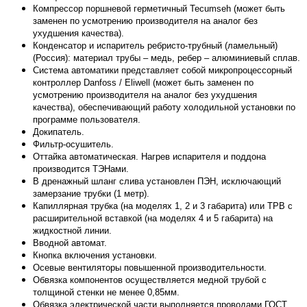
Компрессор поршневой герметичный Tecumseh (может быть
заменен по усмотрению производителя на аналог без
ухудшения качества).
Конденсатор и испаритель ребристо-трубный (ламельный)
(Россия): материал трубы – медь, ребер – алюминиевый сплав.
Система автоматики представляет собой микропроцессорный
контроллер Danfoss / Eliwell (может быть заменен по
усмотрению производителя на аналог без ухудшения
качества), обеспечивающий работу холодильной установки по
программе пользователя.
Докипатель.
Фильтр-осушитель.
Оттайка автоматическая. Нагрев испарителя и поддона
производится ТЭНами.
В дренажный шланг слива установлен ПЭН, исключающий
замерзание трубки (1 метр).
Капиллярная трубка (на моделях 1, 2 и 3 габарита) или ТРВ с
расширительной вставкой (на моделях 4 и 5 габарита) на
жидкостной линии.
Вводной автомат.
Кнопка включения установки.
Осевые вентиляторы повышенной производительности.
Обвязка компонентов осуществляется медной трубой с
толщиной стенки не менее 0,85мм.
Обвязка электрической части выполняется проводами ГОСТ