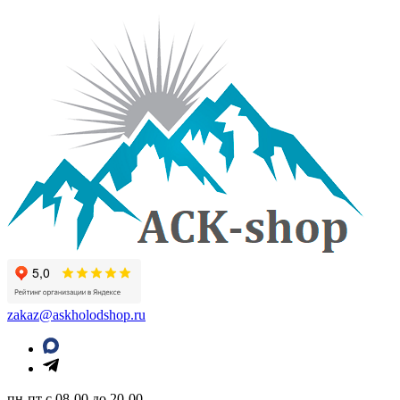
zakaz@askholodshop.ru
пн-пт с 08-00 до 20-00