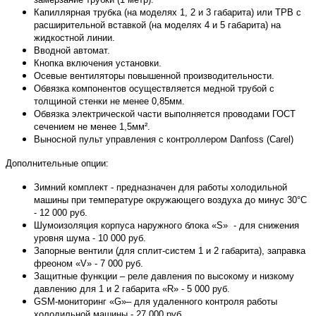
Капиллярная трубка (на моделях 1, 2 и 3 габарита) или ТРВ с
расширительной вставкой (на моделях 4 и 5 габарита) на
жидкостной линии.
Вводной автомат.
Кнопка включения установки.
Осевые вентиляторы повышенной производительности.
Обвязка компонентов осуществляется медной трубой с
толщиной стенки не менее 0,85мм.
Обвязка электрической части выполняется проводами ГОСТ
сечением не менее 1,5мм².
Выносной пульт управления с контроллером Danfoss (Carel)
Дополнительные опции:
Зимний комплект - предназначен для работы холодильной
машины при температуре окружающего воздуха до минус 30°С
- 12 000 руб.
Шумоизоляция корпуса наружного блока «S» - для снижения
уровня шума - 10 000 руб.
Запорные вентили (для сплит-систем 1 и 2 габарита), заправка
фреоном «V» - 7 000 руб.
Защитные функции – реле давления по высокому и низкому
давлению для 1 и 2 габарита «R» - 5 000 руб.
GSM-мониторинг «G»– для удаленного контроля работы
холодильной машины - 27 000 руб.