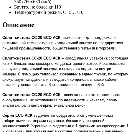
350х760х630 (ккб)
Брутто, не более кг
110
Температурный режим, С
-5…+10
Описание
Сплит-система СС-20 ECO АСК
применяется для поддержания
оптимальной температуры в холодильной камере на предприятиях
пищевой промышленности, общественного питания и торговли.
Сплит-система СС-20 ECO АСК
– холодильная установка состоящая
из 2-х блоков: компрессорно-конденсаторного, который размещается
снаружи холодильной камеры, и воздухоохладителя внутри
камеры.
С помощью теплоизолированных медных трубок, по которым
циркулирует хладагент, и выводится конденсат, а также кабеля
питания управления, два блока соединены между собой.
Сплит-система СС-20 ECO АСК
- новинка на рынке холодильного
оборудования, не уступающая по надежности и качеству своим
аналогам, отличается привлекательной ценой.
Серия ECO АСК
выделяется среди аналогов уменьшенными
габаритными размерами наружных блоков и упрощенной
комплектацией (ограничена моделями с 1 фазными компрессорами: 1
и 2 габарит), при этом имеет в составе полноразмерный ламельно-