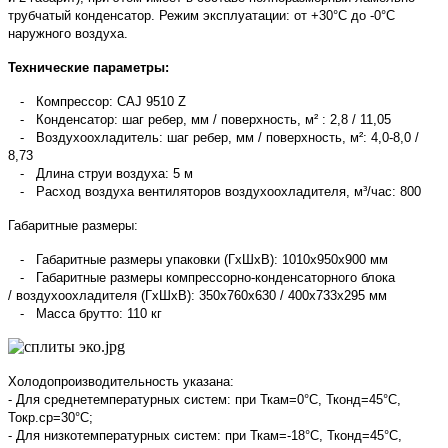
трубчатый конденсатор.
Режим эксплуатации: от +30°С до -0°С
наружного воздуха.
Технические параметры:
- Компрессор: CAJ 9510 Z
- Конденсатор: шаг ребер, мм / поверхность, м² : 2,8 / 11,05
- Воздухоохладитель: шаг ребер, мм / поверхность, м²: 4,0-8,0 /
8,73
- Длина струи воздуха: 5 м
- Расход воздуха вентиляторов воздухоохладителя, м³/час: 800
Габаритные размеры:
- Габаритные размеры упаковки (ГхШхВ): 1010х950х900 мм
- Габаритные размеры компрессорно-конденсаторного блока
/ воздухоохладителя (ГхШхВ): 350х760х630 / 400х733х295 мм
- Масса брутто: 110 кг
Холодопроизводительность указана:
- Для среднетемпературных систем: при Ткам=0°С, Тконд=45°С,
Токр.ср=30°С;
- Для низкотемпературных систем: при Ткам=-18°С, Тконд=45°С,