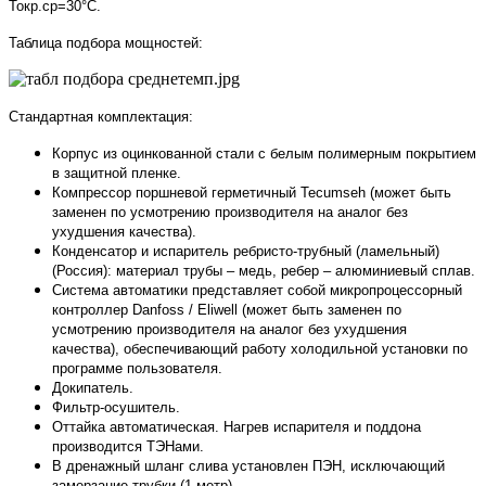
Токр.ср=30°С.
Таблица подбора мощностей:
Стандартная комплектация:
Корпус из оцинкованной стали с белым полимерным покрытием
в защитной пленке.
Компрессор поршневой герметичный Tecumseh (может быть
заменен по усмотрению производителя на аналог без
ухудшения качества).
Конденсатор и испаритель ребристо-трубный (ламельный)
(Россия): материал трубы – медь, ребер – алюминиевый сплав.
Система автоматики представляет собой микропроцессорный
контроллер Danfoss / Eliwell (может быть заменен по
усмотрению производителя на аналог без ухудшения
качества), обеспечивающий работу холодильной установки по
программе пользователя.
Докипатель.
Фильтр-осушитель.
Оттайка автоматическая. Нагрев испарителя и поддона
производится ТЭНами.
В дренажный шланг слива установлен ПЭН, исключающий
замерзание трубки (1 метр).