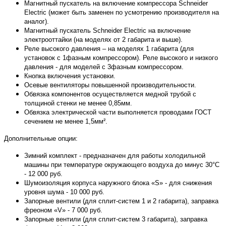
Магнитный пускатель на включение компрессора Schneider
Electric (может быть заменен по усмотрению производителя на
аналог).
Магнитный пускатель Schneider Electric на включение
электрооттайки (на моделях от 2 габарита и выше).
Реле высокого давления – на моделях 1 габарита (для
установок с 1фазным компрессором). Реле высокого и низкого
давления - для моделей с 3фазным компрессором.
Кнопка включения установки.
Осевые вентиляторы повышенной производительности.
Обвязка компонентов осуществляется медной трубой с
толщиной стенки не менее 0,85мм.
Обвязка электрической части выполняется проводами ГОСТ
сечением не менее 1,5мм².
Дополнительные опции:
Зимний комплект - предназначен для работы холодильной
машины при температуре окружающего воздуха до минус 30°С
- 12 000 руб.
Шумоизоляция корпуса наружного блока «S» - для снижения
уровня шума - 10 000 руб.
Запорные вентили (для сплит-систем 1 и 2 габарита), заправка
фреоном «V» - 7 000 руб.
Запорные вентили (для сплит-систем 3 габарита), заправка