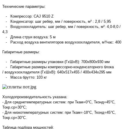
Технические параметры:
- Компрессор: CAJ 9510 Z
- Конденсатор: шаг ребер, мм / поверхность, м² : 2,8 / 5,95
- Воздухоохладитель: шаг ребер, мм / поверхность, м²: 4,0-8,0 /
4,3
- Длина струи воздуха: 5 м
- Расход воздуха вентиляторов воздухоохладителя, м³/час: 400
Габаритные размеры:
- Габаритные размеры упаковки (ГхШхВ): 700х800х930 мм
- Габаритные размеры компрессорно-конденсаторного блока
/ воздухоохладителя (ГхШхВ): 640х517х455 / 400х434х295 мм
- Масса брутто: 103 кг
Холодопроизводительность указана:
- Для среднетемпературных систем: при Ткам=0°С, Тконд=45°С,
Токр.ср=30°С;
- Для низкотемпературных систем: при Ткам=-18°С, Тконд=45°С,
Токр.ср=30°С.
Таблица подбора мощностей: