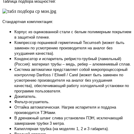
Таблица подбора мощностей:
Стандартная комплектация:
Корпус из оцинкованной стали с белым полимерным покрытием
в защитной пленке.
Компрессор поршневой герметичный Tecumseh (может быть
заменен по усмотрению производителя на аналог без
ухудшения качества).
Конденсатор и испаритель ребристо-трубный (ламельный)
(Россия): материал трубы – медь, ребер – алюминиевый сплав.
Система автоматики представляет собой микропроцессорный
контроллер Danfoss / Eliwell / Carel (может быть заменен по
усмотрению производителя на аналог без ухудшения
качества), обеспечивающий работу холодильной установки по
программе пользователя.
Докипатель.
Фильтр-осушитель.
Оттайка автоматическая. Нагрев испарителя и поддона
производится ТЭНами.
В дренажный шланг слива установлен ПЭН, исключающий
замерзание трубки 3 метра.
Капиллярная трубка (на моделях 1, 2 и 3 габарита).